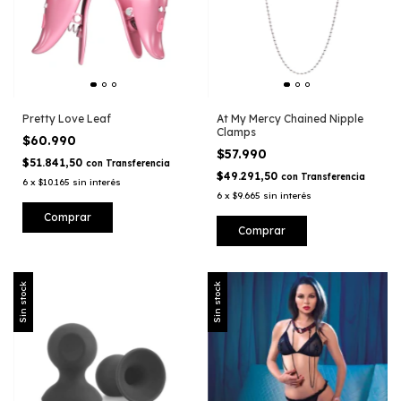
Pretty Love Leaf
At My Mercy Chained Nipple
Clamps
$60.990
$57.990
$51.841,50
con
Transferencia
$49.291,50
con
Transferencia
6
x
$10.165
sin interés
6
x
$9.665
sin interés
Sin stock
Sin stock