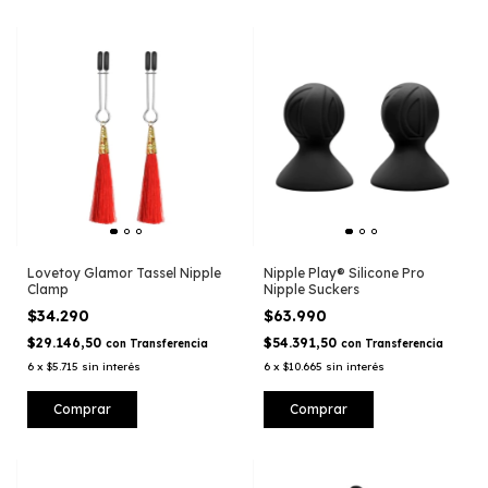
Lovetoy Glamor Tassel Nipple
Nipple Play® Silicone Pro
Clamp
Nipple Suckers
$34.290
$63.990
$29.146,50
$54.391,50
con
Transferencia
con
Transferencia
6
x
$5.715
sin interés
6
x
$10.665
sin interés
Comprar