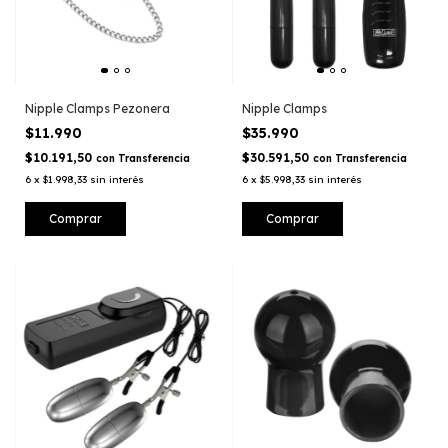
Nipple Clamps Pezonera
Nipple Clamps
$11.990
$35.990
$10.191,50
$30.591,50
con
Transferencia
con
Transferencia
6
x
$1.998,33
sin interés
6
x
$5.998,33
sin interés