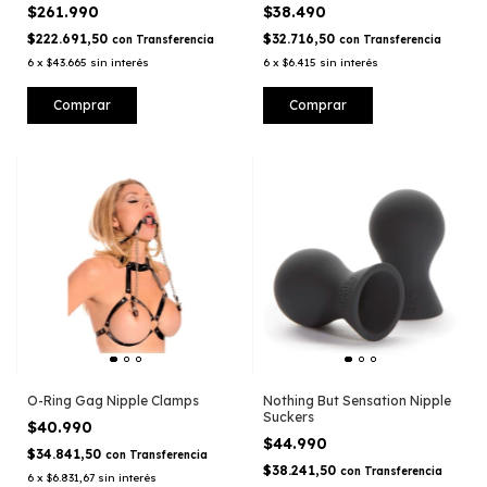
$261.990
$38.490
$222.691,50
$32.716,50
con
Transferencia
con
Transferencia
6
x
$43.665
sin interés
6
x
$6.415
sin interés
O-Ring Gag Nipple Clamps
Nothing But Sensation Nipple
Suckers
$40.990
$44.990
$34.841,50
con
Transferencia
$38.241,50
con
Transferencia
6
x
$6.831,67
sin interés