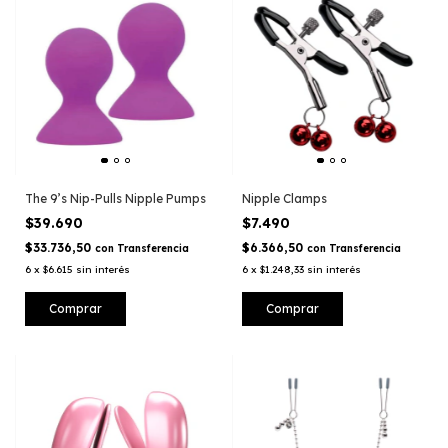
The 9’s Nip-Pulls Nipple Pumps
Nipple Clamps
$39.690
$7.490
$33.736,50
$6.366,50
con
Transferencia
con
Transferencia
6
x
$6.615
sin interés
6
x
$1.248,33
sin interés