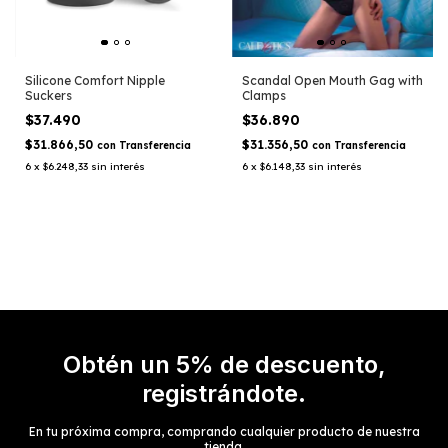
Silicone Comfort Nipple
Scandal Open Mouth Gag with
Suckers
Clamps
$37.490
$36.890
$31.866,50
$31.356,50
con
Transferencia
con
Transferencia
6
x
$6.248,33
sin interés
6
x
$6.148,33
sin interés
Obtén un 5% de descuento,
registrándote.
En tu próxima compra, comprando cualquier producto de nuestra
tienda.