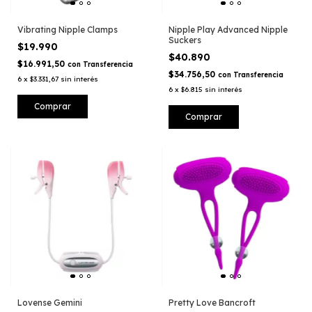
Vibrating Nipple Clamps
Nipple Play Advanced Nipple
Suckers
$19.990
$40.890
$16.991,50
con
Transferencia
$34.756,50
con
Transferencia
6
x
$3.331,67
sin interés
6
x
$6.815
sin interés
Comprar
Lovense Gemini
Pretty Love Bancroft