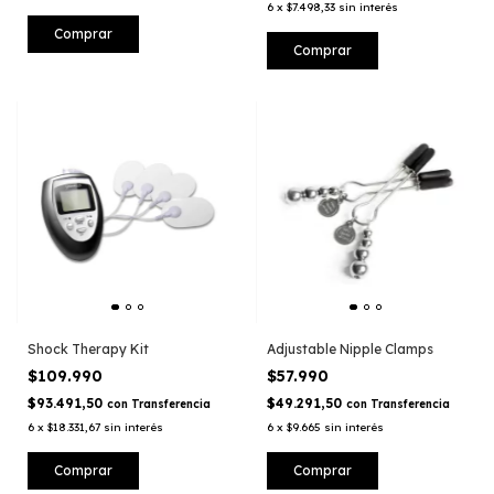
6
x
$7.498,33
sin interés
Shock Therapy Kit
Adjustable Nipple Clamps
$109.990
$57.990
$93.491,50
$49.291,50
con
Transferencia
con
Transferencia
6
x
$18.331,67
sin interés
6
x
$9.665
sin interés