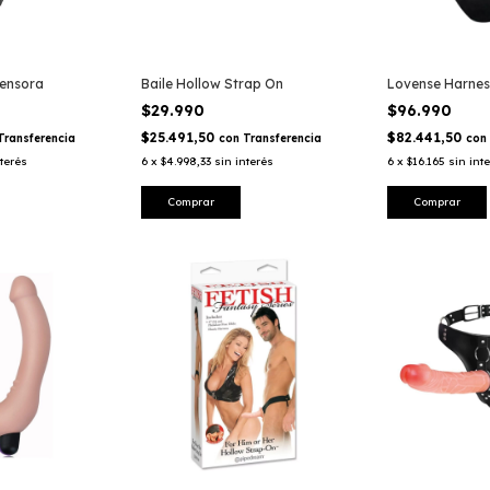
tensora
Baile Hollow Strap On
Lovense Harnes
$29.990
$96.990
$25.491,50
$82.441,50
Transferencia
con
Transferencia
con
nterés
6
x
$4.998,33
sin interés
6
x
$16.165
sin int