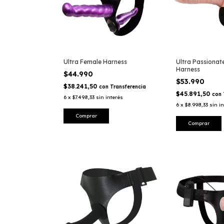
Ultra Female Harness
Ultra Passionat
Harness
$44.990
$53.990
$38.241,50
con
Transferencia
$45.891,50
con
6
x
$7.498,33
sin interés
6
x
$8.998,33
sin i