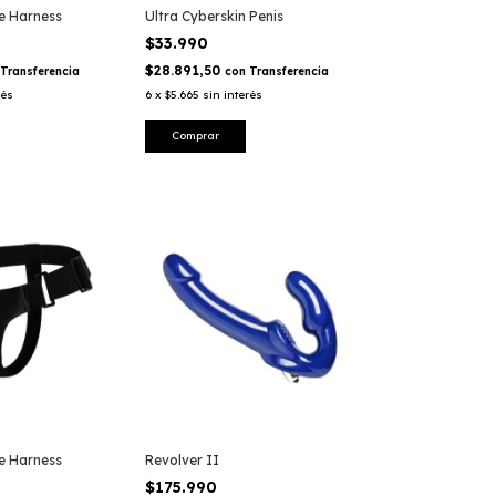
e Harness
Ultra Cyberskin Penis
$33.990
$28.891,50
Transferencia
con
Transferencia
rés
6
x
$5.665
sin interés
e Harness
Revolver II
$175.990