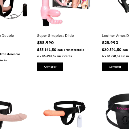
e Double
Super Strapless Dildo
Leather Arnes 
$38.990
$23.990
$33.141,50
$20.391,50
con
Transferencia
con
Transferencia
6
x
$6.498,33
sin interés
6
x
$3.998,33
sin i
nterés
Comprar