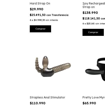
Hard Strap On
Ijoy Rechargeab
Strap on
$29.990
$138.990
$25.491,50
con
Transferencia
$118.141,50
co
6
x
$4.998,33
sin interés
6
x
$23.165
sin inte
Strapless Anal Stimulator
Pretty Love My
$110.990
$65.990