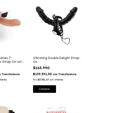
eries 7"
Vibrating Double Delight Strap-
w Strap-On with
On
$163.990
$139.391,50
n
Transferencia
con
Transferencia
nterés
6
x
$27.331,67
sin interés