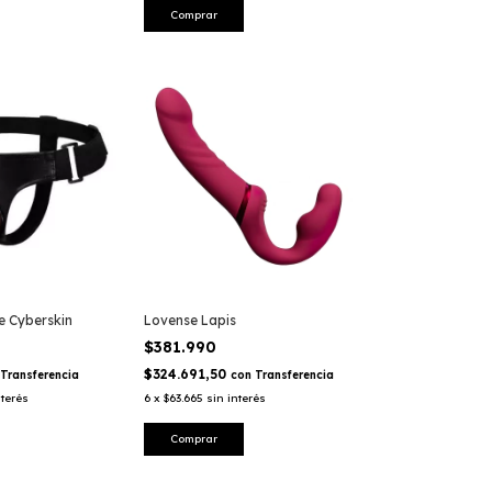
e Cyberskin
Lovense Lapis
$381.990
$324.691,50
Transferencia
con
Transferencia
nterés
6
x
$63.665
sin interés