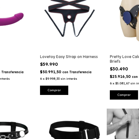
Lovetoy Easy Strap on Harness
Pretty Love Cal
Briefs
$59.990
$30.490
$50.991,50
n
Transferencia
con
Transferencia
$25.916,50
con
interés
6
x
$9.998,33
sin interés
6
x
$5.081,67
sin i