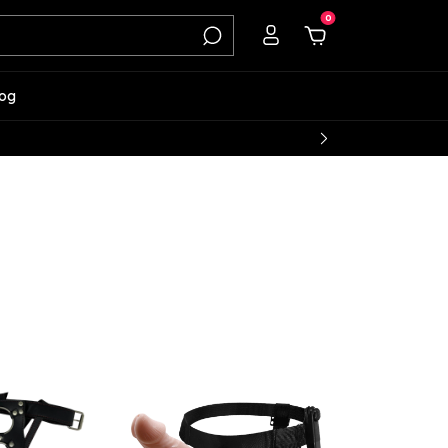
0
log