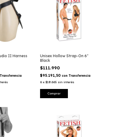
udio II Harness
Unisex Hollow Strap-On 6"
Black
$111.990
$95.191,50
Transferencia
con
Transferencia
nterés
6
x
$18.665
sin interés