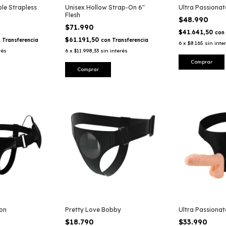
le Strapless
Unisex Hollow Strap-On 6"
Ultra Passionat
Flesh
$48.990
$71.990
$41.641,50
con
$61.191,50
n
Transferencia
con
Transferencia
6
x
$8.165
sin inte
rés
6
x
$11.998,33
sin interés
ron
Pretty Love Bobby
Ultra Passionat
$18.790
$33.990