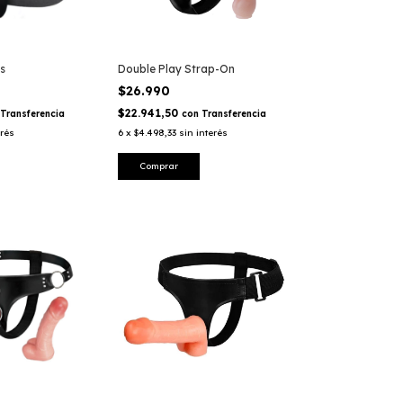
s
Double Play Strap-On
$26.990
$22.941,50
Transferencia
con
Transferencia
erés
6
x
$4.498,33
sin interés