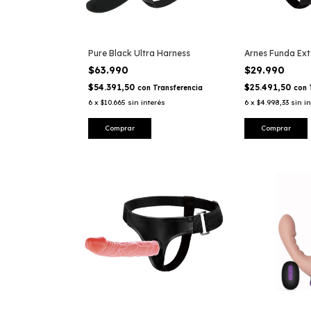
Pure Black Ultra Harness
Arnes Funda Ex
$63.990
$29.990
$54.391,50
$25.491,50
con
Transferencia
con
6
x
$10.665
sin interés
6
x
$4.998,33
sin i