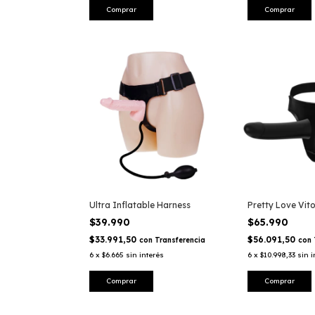
Ultra Inflatable Harness
Pretty Love Vit
$39.990
$65.990
$33.991,50
$56.091,50
con
Transferencia
con
6
x
$6.665
sin interés
6
x
$10.998,33
sin i