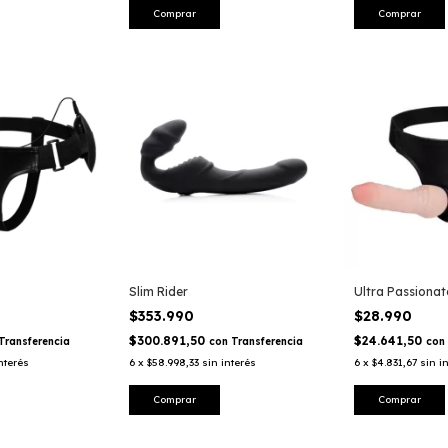
o
Slim Rider
Ultra Passionat
$353.990
$28.990
$300.891,50
$24.641,50
Transferencia
con
Transferencia
con
nterés
6
x
$58.998,33
sin interés
6
x
$4.831,67
sin i