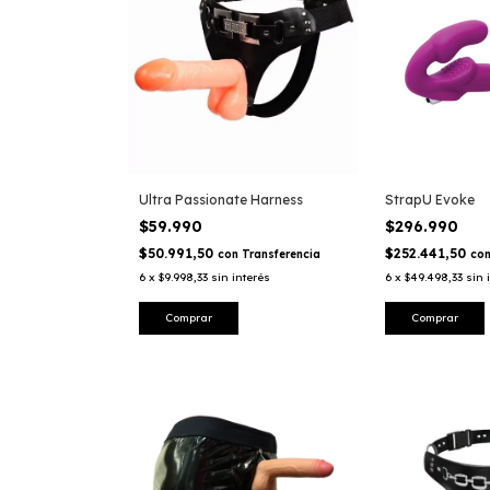
Ultra Passionate Harness
StrapU Evoke
$59.990
$296.990
$50.991,50
$252.441,50
con
Transferencia
co
6
x
$9.998,33
sin interés
6
x
$49.498,33
sin 