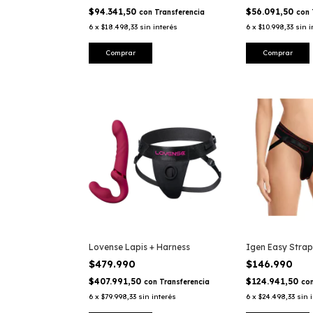
$94.341,50
$56.091,50
con
Transferencia
con
6
x
$18.498,33
sin interés
6
x
$10.998,33
sin i
Lovense Lapis + Harness
Igen Easy Strap
$479.990
$146.990
$407.991,50
$124.941,50
con
Transferencia
co
6
x
$79.998,33
sin interés
6
x
$24.498,33
sin 