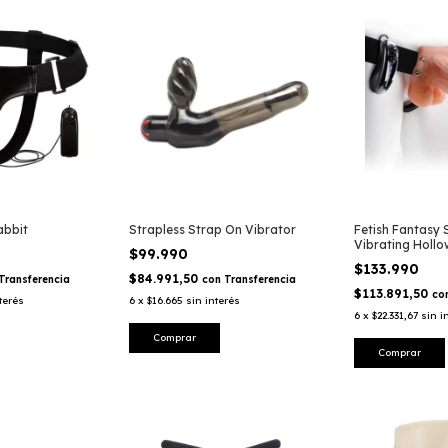
abbit
Strapless Strap On Vibrator
Fetish Fantasy S
Vibrating Hollo
$99.990
Balls
$133.990
$84.991,50
Transferencia
con
Transferencia
$113.891,50
co
terés
6
x
$16.665
sin interés
6
x
$22.331,67
sin i