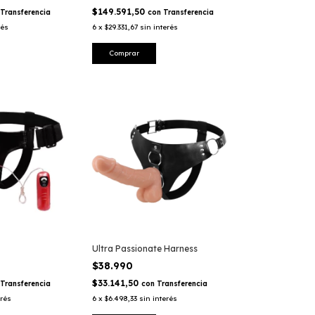
$149.591,50
Transferencia
con
Transferencia
rés
6
x
$29.331,67
sin interés
Ultra Passionate Harness
$38.990
$33.141,50
Transferencia
con
Transferencia
erés
6
x
$6.498,33
sin interés