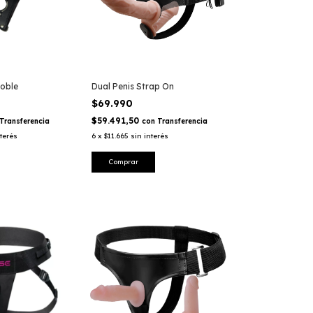
Doble
Dual Penis Strap On
$69.990
$59.491,50
Transferencia
con
Transferencia
nterés
6
x
$11.665
sin interés
Comprar