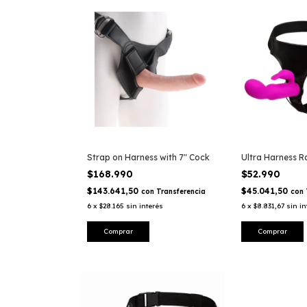
Strap on Harness with 7" Cock
Ultra Harness R
$168.990
$52.990
$143.641,50
$45.041,50
con
Transferencia
con
6
x
$28.165
sin interés
6
x
$8.831,67
sin in