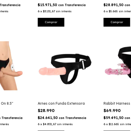
$15.971,50
$28.891,50
Transferencia
con
Transferencia
con
nterés
6
x
$3.131,67
sin interés
6
x
$5.665
sin inte
 On 8.5"
Arnes con Funda Extensora
Rabbit Harness
$28.990
$69.990
$24.641,50
$59.491,50
n
Transferencia
con
Transferencia
con
interés
6
x
$4.831,67
sin interés
6
x
$11.665
sin int