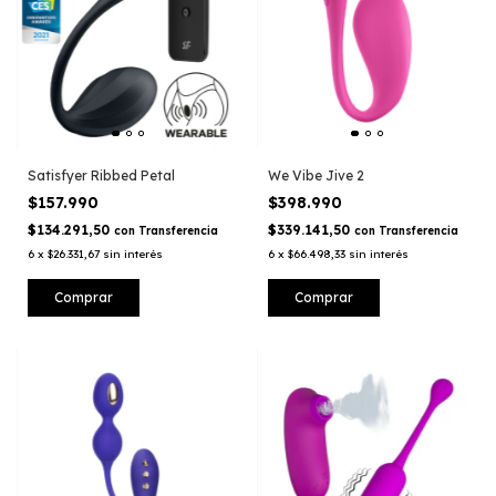
Satisfyer Ribbed Petal
We Vibe Jive 2
$157.990
$398.990
$134.291,50
$339.141,50
con
Transferencia
con
Transferencia
6
x
$26.331,67
sin interés
6
x
$66.498,33
sin interés