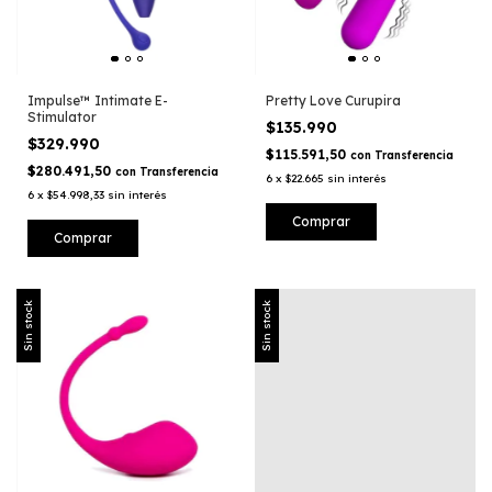
Impulse™ Intimate E-
Pretty Love Curupira
Stimulator
$135.990
$329.990
$115.591,50
con
Transferencia
$280.491,50
con
Transferencia
6
x
$22.665
sin interés
6
x
$54.998,33
sin interés
Sin stock
Sin stock