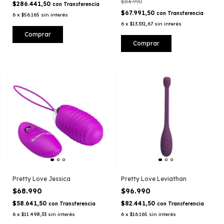
$84.990
$286.441,50
con
Transferencia
$67.991,50
con
Transferencia
6
x
$56.165
sin interés
6
x
$13.331,67
sin interés
Pretty Love Jessica
Pretty Love Leviathan
$68.990
$96.990
$58.641,50
$82.441,50
con
Transferencia
con
Transferencia
6
x
$11.498,33
sin interés
6
x
$16.165
sin interés