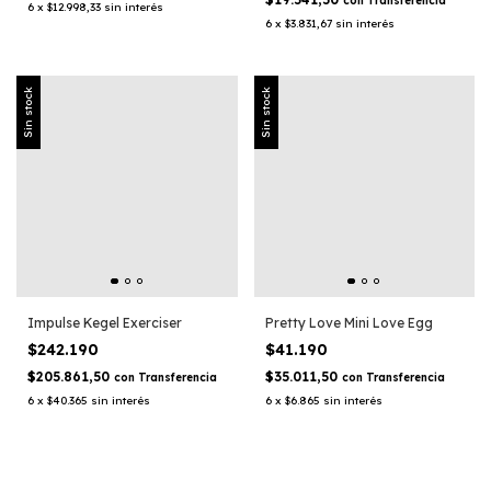
con
Transferencia
6
x
$12.998,33
sin interés
6
x
$3.831,67
sin interés
Sin stock
Sin stock
Impulse Kegel Exerciser
Pretty Love Mini Love Egg
$242.190
$41.190
$205.861,50
$35.011,50
con
Transferencia
con
Transferencia
6
x
$40.365
sin interés
6
x
$6.865
sin interés