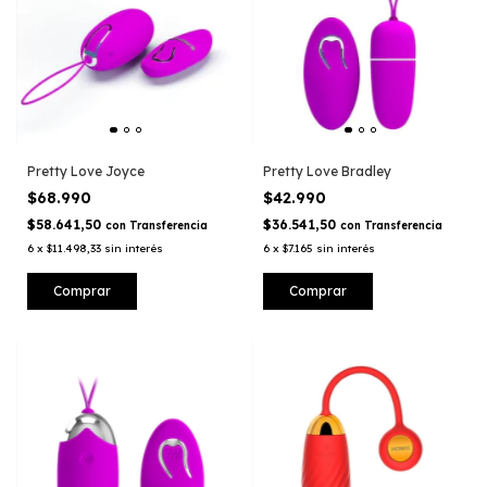
Pretty Love Joyce
Pretty Love Bradley
$68.990
$42.990
$58.641,50
$36.541,50
con
Transferencia
con
Transferencia
6
x
$11.498,33
sin interés
6
x
$7.165
sin interés