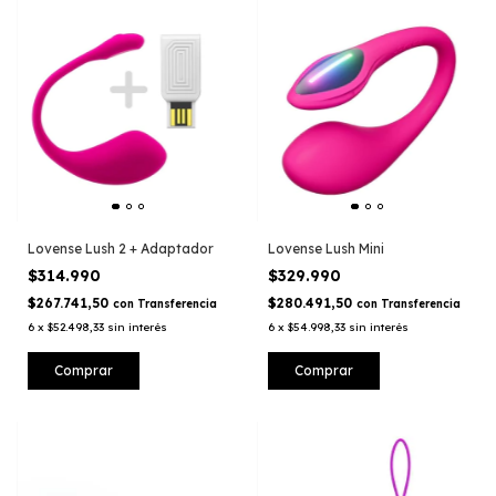
Lovense Lush 2 + Adaptador
Lovense Lush Mini
$314.990
$329.990
$267.741,50
$280.491,50
con
Transferencia
con
Transferencia
6
x
$52.498,33
sin interés
6
x
$54.998,33
sin interés