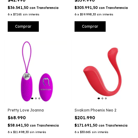
$42.990
$359.990
$36.541,50
$305.991,50
con
Transferencia
con
Transferencia
6
x
$7.165
sin interés
6
x
$59.998,33
sin interés
Pretty Love Joanna
Svakom Phoenix Neo 2
$68.990
$201.990
$58.641,50
$171.691,50
con
Transferencia
con
Transferencia
6
x
$11.498,33
sin interés
6
x
$33.665
sin interés