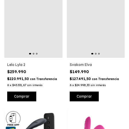
Lelo Lyla 2
Svakom Elva
$259.990
$149.990
$220.991,50
$127.491,50
con
Transferencia
con
Transferencia
6
x
$43.331,67
sin interés
6
x
$24.998,33
sin interés
Comprar