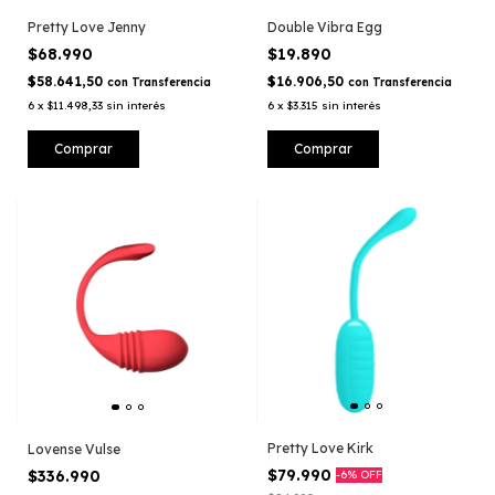
Pretty Love Jenny
Double Vibra Egg
$68.990
$19.890
$58.641,50
$16.906,50
con
Transferencia
con
Transferencia
6
x
$11.498,33
sin interés
6
x
$3.315
sin interés
Pretty Love Kirk
Lovense Vulse
$79.990
$336.990
-
6
%
OFF