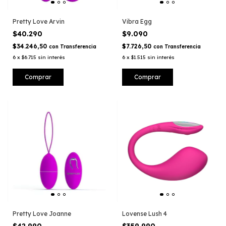
Pretty Love Arvin
Vibra Egg
$40.290
$9.090
$34.246,50
$7.726,50
con
Transferencia
con
Transferencia
6
x
$6.715
sin interés
6
x
$1.515
sin interés
Pretty Love Joanne
Lovense Lush 4