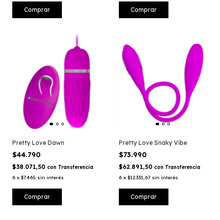
Pretty Love Dawn
Pretty Love Snaky Vibe
$44.790
$73.990
$38.071,50
$62.891,50
con
Transferencia
con
Transferencia
6
x
$7.465
sin interés
6
x
$12.331,67
sin interés