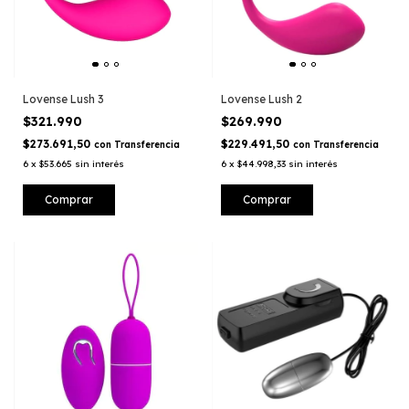
Lovense Lush 3
Lovense Lush 2
$321.990
$269.990
$273.691,50
$229.491,50
con
Transferencia
con
Transferencia
6
x
$53.665
sin interés
6
x
$44.998,33
sin interés