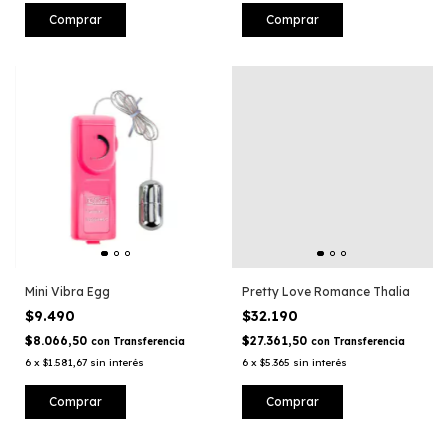
Mini Vibra Egg
Pretty Love Romance Thalia
$9.490
$32.190
$8.066,50
$27.361,50
con
Transferencia
con
Transferencia
6
x
$1.581,67
sin interés
6
x
$5.365
sin interés