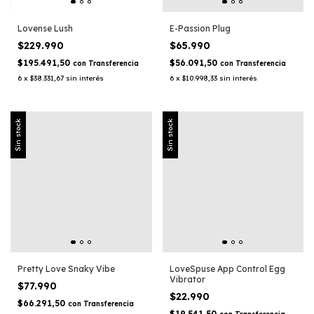
Lovense Lush
E-Passion Plug
$229.990
$65.990
$195.491,50
$56.091,50
con
Transferencia
con
Transferencia
6
x
$38.331,67
sin interés
6
x
$10.998,33
sin interés
Sin stock
Sin stock
Pretty Love Snaky Vibe
LoveSpuse App Control Egg
Vibrator
$77.990
$22.990
$66.291,50
con
Transferencia
$19.541,50