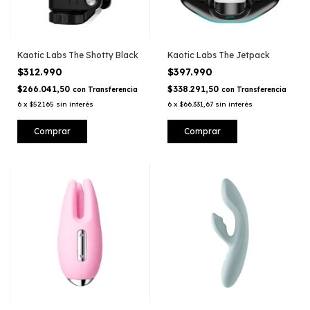
Kaotic Labs The Shotty Black
Kaotic Labs The Jetpack
$312.990
$397.990
$266.041,50
$338.291,50
con
Transferencia
con
Transferencia
6
x
$52.165
sin interés
6
x
$66.331,67
sin interés