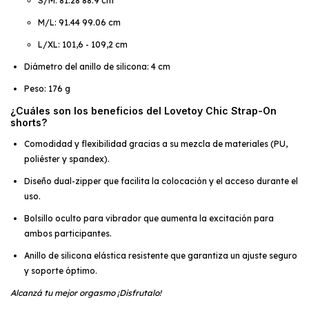
S/M: 81.28
88.9 cm
M/L: 91.44
99.06 cm
L/XL: 101,6 - 109,2 cm
Diámetro del anillo de silicona: 4 cm
Peso: 176 g
¿Cuáles son los beneficios del Lovetoy Chic Strap-On
shorts?
Comodidad y flexibilidad gracias a su mezcla de materiales (PU,
poliéster y spandex).
Diseño dual-zipper que facilita la colocación y el acceso durante el
uso.
Bolsillo oculto para vibrador que aumenta la excitación para
ambos participantes.
Anillo de silicona elástica resistente que garantiza un ajuste seguro
y soporte óptimo.
Alcanzá tu mejor orgasmo ¡Disfrutalo!