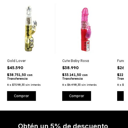
Gold Lover
Cute Baby Rosa
Funny
$45.590
$38.990
$26.
$38.751,50
$33.141,50
$22.6
con
con
Transferencia
Transferencia
Transf
6
x
$7.598,33
sin interés
6
x
$6.498,33
sin interés
6
x
$4.
Obtén un 5% de descuento,