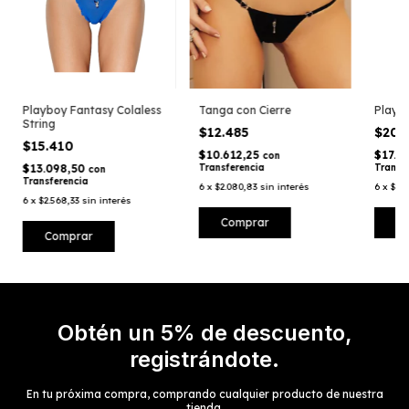
Playboy Fantasy Colaless
Tanga con Cierre
Playb
String
$12.485
$20.
$15.410
$10.612,25
$17.5
con
$13.098,50
Transferencia
Transf
con
Transferencia
6
x
$2.080,83
sin interés
6
x
$3.4
6
x
$2.568,33
sin interés
Comprar
C
Comprar
Obtén un 5% de descuento,
registrándote.
En tu próxima compra, comprando cualquier producto de nuestra
tienda.