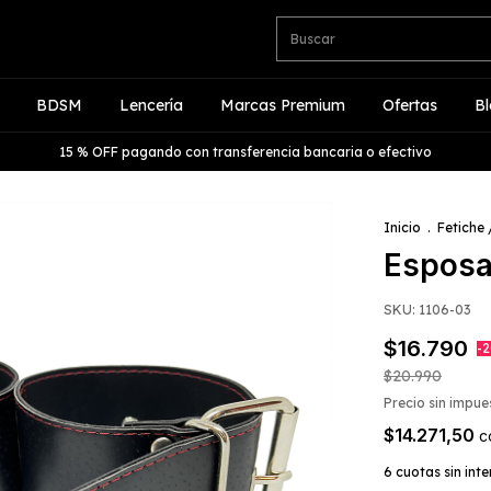
BDSM
Lencería
Marcas Premium
Ofertas
B
15 % OFF pagando con transferencia bancaria o efectivo
Inicio
.
Fetiche
Esposa
SKU:
1106-03
$16.790
-
2
$20.990
Precio sin impu
$14.271,50
c
6
cuotas sin int