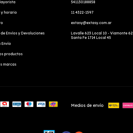
ayorista
541130188858
 y horario
11 4322-1597
to
extasy@extasy.com.ar
a de Envíos y Devoluciones
Lavalle 623 Local 10 - Viamonte 62
Santa Fe 1714 Local 45
u Envío
os productos
as marcas
Medios de envío