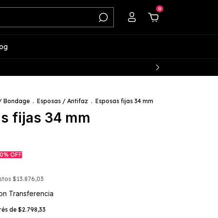
0
log
 / Bondage
.
Esposas / Antifaz
.
Esposas fijas 34 mm
s fijas 34 mm
0
%
OFF
estos
$13.876,03
on
Transferencia
erés de
$2.798,33