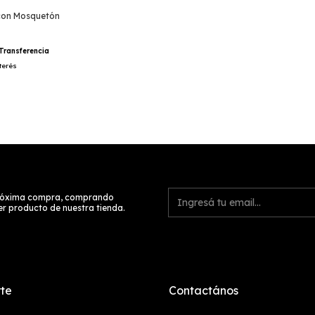
con Mosquetón
Transferencia
terés
próxima compra, comprando
er producto de nuestra tienda.
te
Contactános