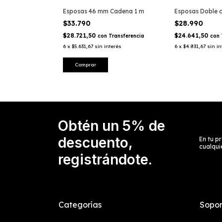
Esposas 46 mm Cadena 1 m
Esposas Doble 
$33.790
$28.990
$28.721,50
$24.641,50
con
Transferencia
con
6
x
$5.631,67
sin interés
6
x
$4.831,67
sin in
Obtén un 5% de
descuento,
En tu 
cualqui
registrándote.
Categorías
Sopor