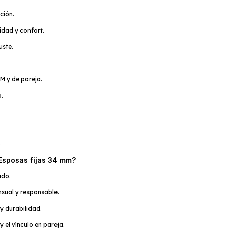
ción.
dad y confort.
uste.
M y de pareja.
o.
)
Esposas fijas 34 mm?
ado.
nsual y responsable.
y durabilidad.
y el vínculo en pareja.