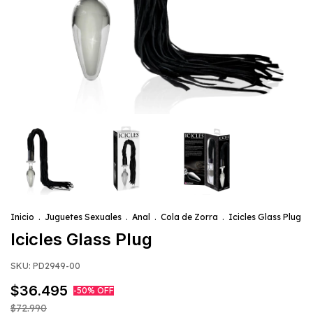
Inicio
.
Juguetes Sexuales
.
Anal
.
Cola de Zorra
.
Icicles Glass Plug
Icicles Glass Plug
SKU:
PD2949-00
$36.495
-
50
%
OFF
$72.990