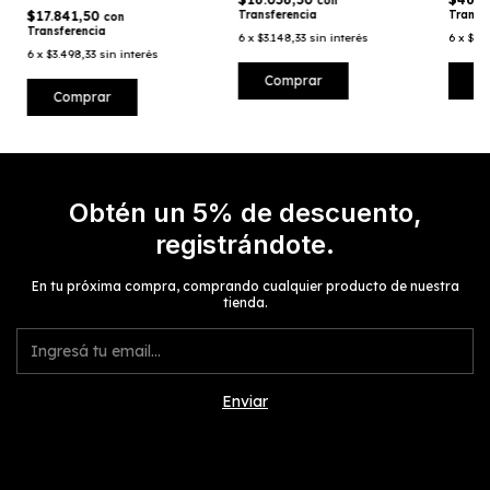
con
$17.841,50
Transferencia
Transf
con
Transferencia
6
x
$3.148,33
sin interés
6
x
$9.1
6
x
$3.498,33
sin interés
Obtén un 5% de descuento,
registrándote.
En tu próxima compra, comprando cualquier producto de nuestra
tienda.