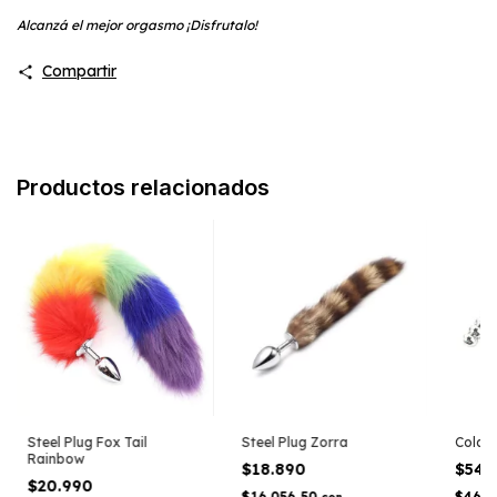
Alcanzá el mejor orgasmo ¡Disfrutalo!
Compartir
Productos relacionados
Steel Plug Fox Tail
Steel Plug Zorra
Cola d
Rainbow
$18.890
$54.
$20.990
$16.056,50
$46.7