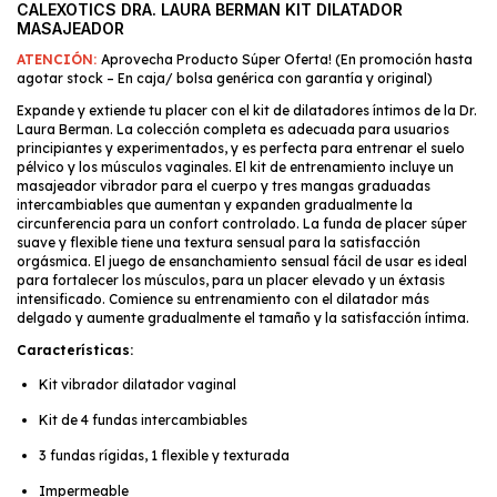
CALEXOTICS DRA. LAURA BERMAN KIT DILATADOR
MASAJEADOR
ATENCIÓN:
Aprovecha Producto Súper Oferta! (En promoción hasta
agotar stock – En caja/ bolsa genérica con garantía y original)
Expande y extiende tu placer con el kit de dilatadores íntimos de la Dr.
Laura Berman. La colección completa es adecuada para usuarios
principiantes y experimentados, y es perfecta para entrenar el suelo
pélvico y los músculos vaginales. El kit de entrenamiento incluye un
masajeador vibrador para el cuerpo y tres mangas graduadas
intercambiables que aumentan y expanden gradualmente la
circunferencia para un confort controlado. La funda de placer súper
suave y flexible tiene una textura sensual para la satisfacción
orgásmica. El juego de ensanchamiento sensual fácil de usar es ideal
para fortalecer los músculos, para un placer elevado y un éxtasis
intensificado. Comience su entrenamiento con el dilatador más
delgado y aumente gradualmente el tamaño y la satisfacción íntima.
Características:
Kit vibrador dilatador vaginal
Kit de 4 fundas intercambiables
3 fundas rígidas, 1 flexible y texturada
Impermeable