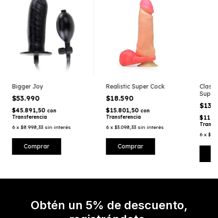
Class
Bigger Joy
Realistic Super Cock
Super
$53.990
$18.590
$13.
$45.891,50
$15.801,50
con
con
$11.8
Transferencia
Transferencia
Transf
6
x
$8.998,33
sin interés
6
x
$3.098,33
sin interés
6
x
$2.3
Obtén un 5% de descuento,