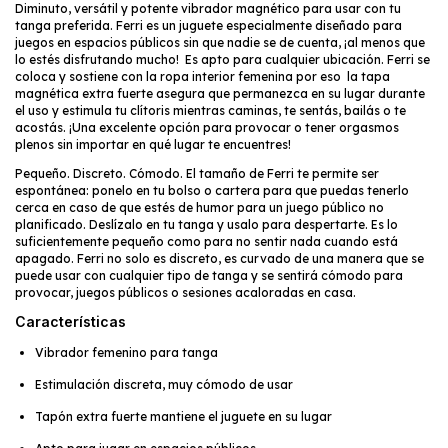
Diminuto, versátil y potente vibrador magnético para usar con tu
tanga preferida. Ferri es un juguete especialmente diseñado para
juegos en espacios públicos sin que nadie se de cuenta, ¡al menos que
lo estés disfrutando mucho! Es apto para cualquier ubicación. Ferri se
coloca y sostiene con la ropa interior femenina por eso la tapa
magnética extra fuerte asegura que permanezca en su lugar durante
el uso y estimula tu clítoris mientras caminas, te sentás, bailás o te
acostás. ¡Una excelente opción para provocar o tener orgasmos
plenos sin importar en qué lugar te encuentres!
Pequeño. Discreto. Cómodo. El tamaño de Ferri te permite ser
espontánea: ponelo en tu bolso o cartera para que puedas tenerlo
cerca en caso de que estés de humor para un juego público no
planificado. Deslízalo en tu tanga y usalo para despertarte. Es lo
suficientemente pequeño como para no sentir nada cuando está
apagado. Ferri no solo es discreto, es curvado de una manera que se
puede usar con cualquier tipo de tanga y se sentirá cómodo para
provocar, juegos públicos o sesiones acaloradas en casa.
Características
Vibrador femenino para tanga
Estimulación discreta, muy cómodo de usar
Tapón extra fuerte mantiene el juguete en su lugar