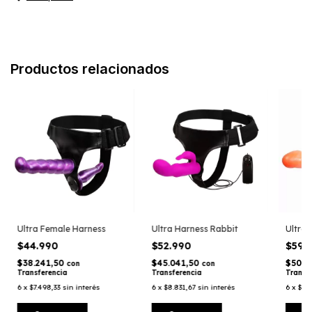
Productos relacionados
Ultra Female Harness
Ultra Harness Rabbit
Ultra 
$44.990
$52.990
$59.
$38.241,50
$45.041,50
$50.9
con
con
Transferencia
Transferencia
Transf
6
x
$7.498,33
sin interés
6
x
$8.831,67
sin interés
6
x
$9.9