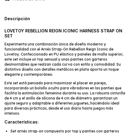
Descripción
LOVETOY REBELLION REIGN ICONIC HARNESS STRAP ON
SET
Experimenta una combinación única de diseño moderno y
funcionalidad con el Arnés Strap-On Rebellion Reign Iconic de
Lovetoy. Confeccionado en PU elástico y paneles de malla superior,
este set incluye un top sensual y unas panties con garteros
desmontables que realzan cada curva con estilo y comodidad. Su
distintivo diseño con detalles metálicos en plata aporta un toque
elegante y contemporáneo.
Este set está pensado para maximizar el placer en pareja,
incorporando un bolsillo oculto para vibradores en las panties que
facilita la estimulación femenina durante su uso. La robusta cinturilla
de 4 cm y el anillo de silicona de 4 cm de diámetro garantizan un
ajuste seguro y adaptable a diferentes juguetes, haciéndolo ideal
para diversas prácticas, desde el uso diario hasta juegos más
intensos.
Características:
Set arnés strap-on compuesto por top y panties con garteros