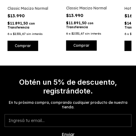
Classic Macizo Normal
Classic Macizo Normal
Hot P
$13.990
$13.990
$16.
$11.891,50
$11.891,50
$14.2
con
con
Transferencia
Transferencia
Transf
6
x
$2.331,67
sin interés
6
x
$2.331,67
sin interés
6
x
$2.7
Obtén un 5% de descuento,
registrándote.
En tu próxima compra, comprando cualquier producto de nuestra
tienda.