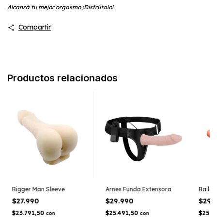
Alcanzá tu mejor orgasmo ¡Disfrútalo!
Compartir
Productos relacionados
Bigger Man Sleeve
Arnes Funda Extensora
Baile 
$27.990
$29.990
$29.
$23.791,50
$25.491,50
$25.4
con
con