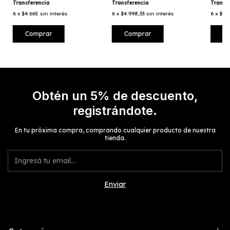
Transferencia
Transferencia
Transf
6
x
$4.665
sin interés
6
x
$4.998,33
sin interés
6
x
$4.
Obtén un 5% de descuento,
registrándote.
En tu próxima compra, comprando cualquier producto de nuestra
tienda.