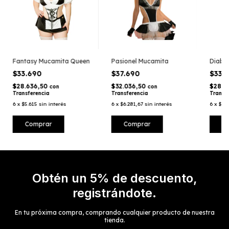
Fantasy Mucamita Queen
Pasionel Mucamita
Diabli
$33.690
$37.690
$33.
$28.636,50
$32.036,50
$28.6
con
con
Transferencia
Transferencia
Transf
6
x
$5.615
sin interés
6
x
$6.281,67
sin interés
6
x
$5.6
Obtén un 5% de descuento,
registrándote.
En tu próxima compra, comprando cualquier producto de nuestra
tienda.