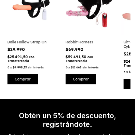
Baile Hollow Strap On
Rabbit Harness
Ultra 
Cyber
$29.990
$69.990
$28.
$25.491,50
$59.491,50
con
con
Transferencia
Transferencia
$24.6
Transf
6
x
$4.998,33
sin interés
6
x
$11.665
sin interés
6
x
$4.8
Obtén un 5% de descuento,
registrándote.