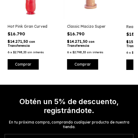
Hot Pink Gran Curved
Classic Macizo Super
Realis
$16.790
$16.790
$18.
$14.271,50
$14.271,50
$15.8
con
con
Transferencia
Transferencia
Transf
6
x
$2.798,33
sin interés
6
x
$2.798,33
sin interés
6
x
$3.0
Obtén un 5% de descuento,
registrándote.
En tu próxima compra, comprando cualquier producto de nuestra
tienda.