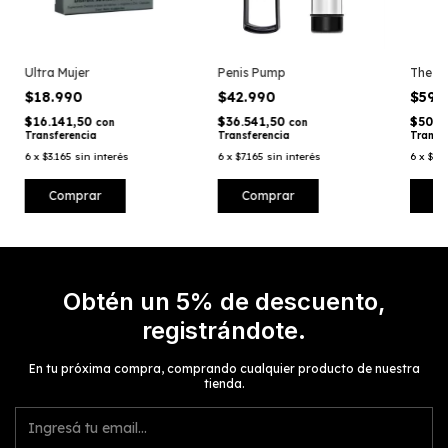
Ultra Mujer
Penis Pump
The P
$18.990
$42.990
$59.
$16.141,50
$36.541,50
$50.9
con
con
Transferencia
Transferencia
Transf
6
x
$3.165
sin interés
6
x
$7.165
sin interés
6
x
$9.9
Obtén un 5% de descuento,
registrándote.
En tu próxima compra, comprando cualquier producto de nuestra
tienda.