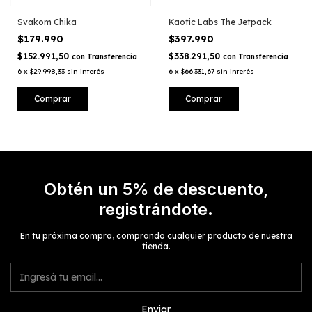
Svakom Chika
Kaotic Labs The Jetpack
$179.990
$397.990
$152.991,50
$338.291,50
con
Transferencia
con
Transferencia
6
x
$29.998,33
sin interés
6
x
$66.331,67
sin interés
Obtén un 5% de descuento,
registrándote.
En tu próxima compra, comprando cualquier producto de nuestra
tienda.