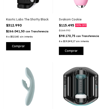
Kaotic Labs The Shotty Black
Svakom Cookie
$312.990
$115.495
-
30
%
OFF
$164.990
$266.041,50
con
Transferencia
$98.170,75
con
Transferencia
6
x
$52.165
sin interés
6
x
$19.249,17
sin interés