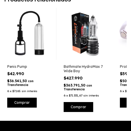
Penis Pump
Bathmate HydroMax 7
ProEx
Wide Boy
$42.990
$59.
$427.990
$36.541,50
$50.9
con
Transferencia
$363.791,50
Transf
con
Transferencia
6
x
$7.165
sin interés
6
x
$9.9
6
x
$71.331,67
sin interés
Comprar