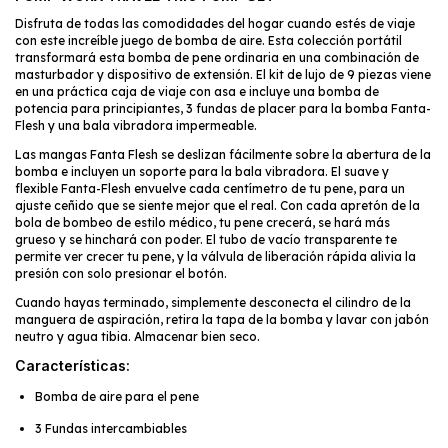
Disfruta de todas las comodidades del hogar cuando estés de viaje
con este increíble juego de bomba de aire. Esta colección portátil
transformará esta bomba de pene ordinaria en una combinación de
masturbador y dispositivo de extensión. El kit de lujo de 9 piezas viene
en una práctica caja de viaje con asa e incluye una bomba de
potencia para principiantes, 3 fundas de placer para la bomba Fanta-
Flesh y una bala vibradora impermeable.
Las mangas Fanta Flesh se deslizan fácilmente sobre la abertura de la
bomba e incluyen un soporte para la bala vibradora. El suave y
flexible Fanta-Flesh envuelve cada centímetro de tu pene, para un
ajuste ceñido que se siente mejor que el real. Con cada apretón de la
bola de bombeo de estilo médico, tu pene crecerá, se hará más
grueso y se hinchará con poder. El tubo de vacío transparente te
permite ver crecer tu pene, y la válvula de liberación rápida alivia la
presión con solo presionar el botón.
Cuando hayas terminado, simplemente desconecta el cilindro de la
manguera de aspiración, retira la tapa de la bomba y lavar con jabón
neutro y agua tibia. Almacenar bien seco.
Características:
Bomba de aire para el pene
3 Fundas intercambiables